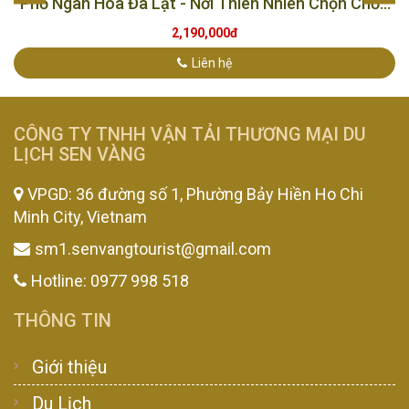
Phố Ngàn Hoa Đà Lạt - Nơi Thiên Nhiên Chọn Chốn
Dừng Chân
2,190,000đ
Liên hệ
CÔNG TY TNHH VẬN TẢI THƯƠNG MẠI DU
LỊCH SEN VÀNG
VPGD: 36 đường số 1, Phường Bảy Hiền Ho Chi
Minh City, Vietnam
sm1.senvangtourist@gmail.com
Hotline: 0977 998 518
THÔNG TIN
Giới thiệu
Du Lịch