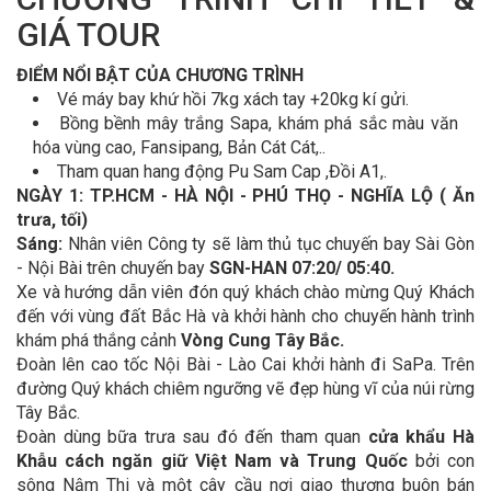
GIÁ TOUR
ĐIỂM NỔI BẬT CỦA CHƯƠNG TRÌNH
Vé máy bay khứ hồi 7kg xách tay +20kg kí gửi.
Bồng bềnh mây trắng Sapa, khám phá sắc màu văn
hóa vùng cao, Fansipang, Bản Cát Cát,..
Tham quan hang động Pu Sam Cap ,Đồi A1,.
NGÀY 1: TP.HCM - HÀ NỘI - PHÚ THỌ - NGHĨA LỘ ( Ăn
trưa, tối)
Sáng:
Nhân viên Công ty sẽ làm thủ tục chuyến bay Sài Gòn
- Nội Bài trên chuyến bay
SGN-HAN 07:20/ 05:40.
Xe và hướng dẫn viên đón quý khách chào mừng Quý Khách
đến với vùng đất Bắc Hà và khởi hành cho chuyến hành trình
khám phá thắng cảnh
Vòng Cung Tây Bắc.
Đoàn lên cao tốc Nội Bài - Lào Cai khởi hành đi SaPa. Trên
đường Quý khách chiêm ngưỡng vẽ đẹp hùng vĩ của núi rừng
Tây Bắc.
Đoàn dùng bữa trưa sau đó đến tham quan
cửa khẩu Hà
Khẫu cách ngăn giữ Việt Nam và Trung Quốc
bởi con
sông Nậm Thi và một cây cầu nơi giao thương buôn bán