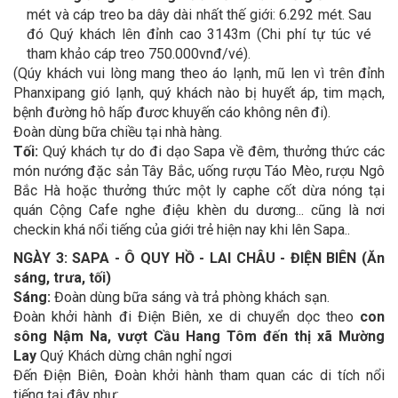
mét và cáp treo ba dây dài nhất thế giới: 6.292 mét. Sau
đó Quý khách lên đỉnh cao 3143m (Chi phí tự túc vé
tham khảo cáp treo 750.000vnđ/vé).
(Qúy khách vui lòng mang theo áo lạnh, mũ len vì trên đỉnh
Phanxipang gió lạnh, quý khách nào bị huyết áp, tim mạch,
bệnh đường hô hấp đươc khuyến cáo không nên đi).
Đoàn dùng bữa chiều tại nhà hàng.
Tối:
Quý khách tự do đi dạo Sapa về đêm, thưởng thức các
món nướng đặc sản Tây Bắc, uống rượu Táo Mèo, rượu Ngô
Bắc Hà hoặc thưởng thức một ly caphe cốt dừa nóng tại
quán Cộng Cafe nghe điệu khèn du dương... cũng là nơi
checkin khá nổi tiếng của giới trẻ hiện nay khi lên Sapa..
NGÀY 3: SAPA - Ô QUY HỒ - LAI CHÂU - ĐIỆN BIÊN (Ăn
sáng, trưa, tối)
Sáng:
Đoàn dùng bữa sáng và trả phòng khách sạn.
Đoàn khởi hành đi Điện Biên, xe di chuyển dọc theo
con
sông Nậm Na, vượt Cầu Hang Tôm đến thị xã Mường
Lay
Quý Khách dừng chân nghỉ ngơi
Đến Điện Biên, Đoàn khởi hành tham quan các di tích nổi
tiếng tại đây như: