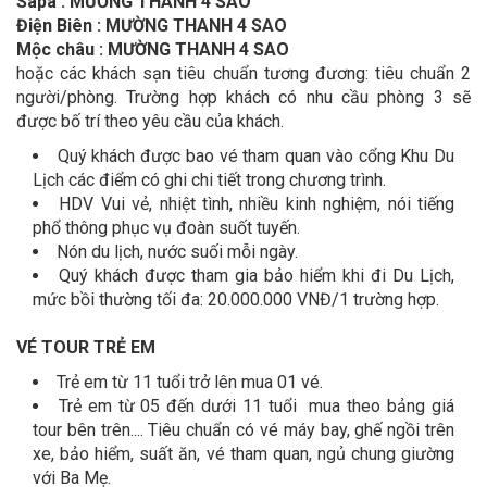
Sapa : MƯỜNG THANH 4 SAO
Điện Biên : MƯỜNG THANH 4 SAO
Mộc châu : MƯỜNG THANH 4 SAO
hoặc các khách sạn tiêu chuẩn tương đương: tiêu chuẩn 2
người/phòng. Trường hợp khách có nhu cầu phòng 3 sẽ
được bố trí theo yêu cầu của khách.
Quý khách được bao vé tham quan vào cổng Khu Du
Lịch các điểm có ghi chi tiết trong chương trình.
HDV Vui vẻ, nhiệt tình, nhiều kinh nghiệm, nói tiếng
phổ thông phục vụ đoàn suốt tuyến.
Nón du lịch, nước suối mỗi ngày.
Quý khách được tham gia bảo hiểm khi đi Du Lịch,
mức bồi thường tối đa: 20.000.000 VNĐ/1 trường hợp.
VÉ TOUR TRẺ EM
Trẻ em từ 11 tuổi trở lên mua 01 vé.
Trẻ em từ 05 đến dưới 11 tuổi mua theo bảng giá
tour bên trên.... Tiêu chuẩn có vé máy bay, ghế ngồi trên
xe, bảo hiểm, suất ăn, vé tham quan, ngủ chung giường
với Ba Mẹ.