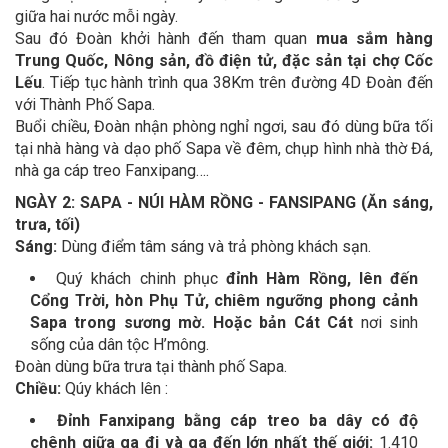
giữa hai nước mỗi ngày.
Sau đó Đoàn khởi hành đến tham quan
mua sắm hàng
Trung Quốc, Nông sản, đồ điện tử, đặc sản tại chợ Cốc
Lếu
. Tiếp tục hành trình qua 38Km trên đường 4D Đoàn đến
với Thành Phố Sapa.
Buổi chiều, Đoàn nhận phòng nghỉ ngơi, sau đó dùng bữa tối
tại nhà hàng và dạo phố Sapa về đêm, chụp hình nhà thờ Đá,
nhà ga cáp treo Fanxipang….
NGÀY 2: SAPA - NÚI HÀM RỒNG - FANSIPANG (Ăn sáng,
trưa, tối)
Sáng:
Dùng điểm tâm sáng và trả phòng khách sạn.
Quý khách chinh phục
đỉnh Hàm Rồng, lên đến
Cổng Trời, hòn Phụ Tử, chiêm ngưỡng phong cảnh
Sapa trong sương mờ. Hoặc bản Cát Cát
nơi sinh
sống của dân tộc H’mông.
Đoàn dùng bữa trưa tại thành phố Sapa.
Chiều:
Qúy khách lên :
Đỉnh Fanxipang bằng cáp treo ba dây có độ
chênh giữa ga đi và ga đến lớn nhất thế giới:
1.410