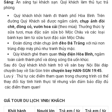
Sáng:
Ăn sáng tại khách sạn. Quý khách làm thủ tục trả
phòng.
Quý khách khởi hành đi thành phố Hòa Bình. Trên
đường Quý Khách sẽ được ngắm cảnh,
chụp ảnh đồi
chè, đồng cỏ, vườn hoa cải
(theo mùa). Thưởng thức ly
sữa tươi, mua đặc sản sữa bò Mộc Châu và các loại
bánh kẹo làm từ sữa tươi đặc sản Mộc Châu.
Đoàn dừng chân chụp ảnh
đèo Đá Trắng
với núi non
trùng điệp mây phủ như tranh thủy mặc.
Qúy khách ghé tham quan
thủy điện Hòa Bình,
ngắm
toàn cảnh thành phố và dòng sông Đà uốn khúc.
Sau đó Quý khách khởi hành trở về sân bay Nội Bài đáp
chuyến bay về Sài Gòn trên
chuyến bay HAN-SGN 19:45.
Lưu ý : Thứ tự các điểm tham quan trong chương trình có thể
thay đổi tùy tình hình thực tế nhưng vẫn đảm bảo đầy đủ
các điểm tham quan!
GIÁ TOUR DU LỊCH: VNĐ/ KHÁCH
Khởi hành
Người lớn
Trẻ em ( từ
Trẻ em ( từ