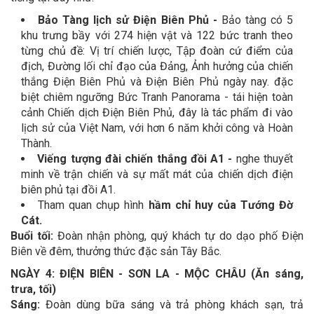
Bảo Tàng lịch sử Điện Biên Phủ -
Bảo tàng có 5
khu trưng bầy với 274 hiện vật và 122 bức tranh theo
từng chủ đề: Vị trí chiến lược, Tập đoàn cứ điểm của
địch, Đường lối chỉ đạo của Đảng, Ảnh hưởng của chiến
thắng Điện Biên Phủ và Điện Biên Phủ ngày nay. đặc
biệt chiêm ngưỡng Bức Tranh Panorama - tái hiện toàn
cảnh Chiến dịch Điện Biên Phủ, đây là tác phẩm đi vào
lịch sử của Việt Nam, với hơn 6 năm khởi công và Hoàn
Thành.
Viếng tượng đài chiến thắng đồi A1 -
nghe thuyết
minh về trận chiến và sự mất mát của chiến dịch điện
biên phủ tại đồi A1.
Tham quan chụp hình
hầm chỉ huy của Tướng Đờ
Cát.
Buổi tối:
Đoàn nhận phòng, quý khách tự do dạo phố Điện
Biên về đêm, thưởng thức đặc sản Tây Bắc.
NGÀY 4: ĐIỆN BIÊN - SƠN LA - MỘC CHÂU (Ăn sáng,
trưa, tối)
Sáng:
Đoàn dùng bữa sáng và trả phòng khách sạn, trả