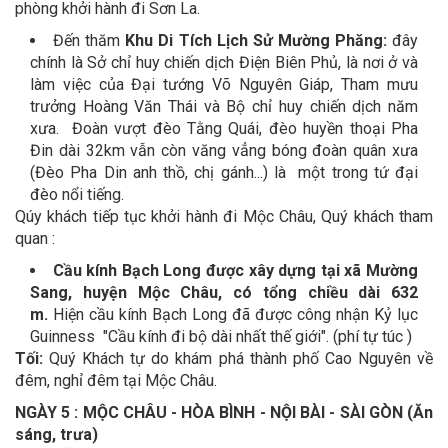
phòng khởi hành đi Sơn La.
Đến thăm
Khu Di Tích Lịch Sử Mường Phăng:
đây
chính là Sở chỉ huy chiến dịch Điện Biên Phủ, là nơi ở và
làm việc của Đại tướng Võ Nguyên Giáp, Tham mưu
trưởng Hoàng Văn Thái và Bộ chỉ huy chiến dịch năm
xưa. Đoàn vượt đèo Tằng Quái, đèo huyền thoại Pha
Đin dài 32km vẫn còn văng vẳng bóng đoàn quân xưa
(Đèo Pha Din anh thồ, chị gánh...) là một trong tứ đại
đèo nổi tiếng.
Qúy khách tiếp tục khởi hành đi Mộc Châu, Quý khách tham
quan :
Cầu kính Bạch Long được xây dựng tại xã Mường
Sang, huyện Mộc Châu, có tổng chiều dài 632
m.
Hiện cầu kính Bạch Long đã được công nhận Kỷ lục
Guinness "Cầu kính đi bộ dài nhất thế giới". (phí tự túc )
Tối:
Quý Khách tự do khám phá thành phố Cao Nguyên về
đêm, nghỉ đêm tại Mộc Châu.
NGÀY 5 : MỘC CHÂU - HÒA BÌNH - NỘI BÀI - SÀI GÒN (Ăn
sáng, trưa)